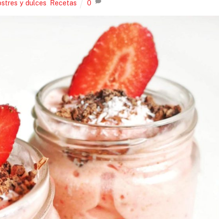
stres y dulces
,
Recetas
0