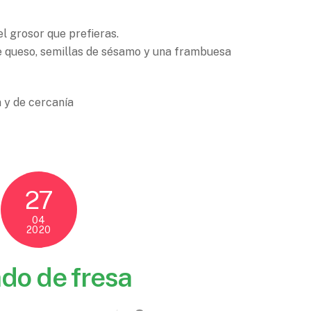
l grosor que prefieras.
e queso, semillas de sésamo y una frambuesa
 y de cercanía
27
04
2020
do de fresa