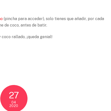
no
(pincha para acceder), solo tienes que añadir, por cada
he de coco, antes de batir.
y coco rallado, ¡queda genial!
27
04
2020